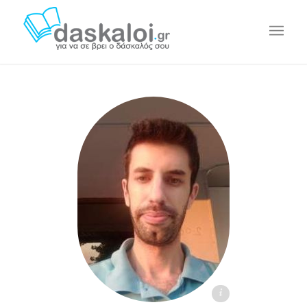
Βλάσιος Π. - daskaloi.gr