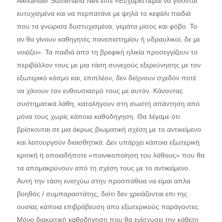
Alexander Sutherland Neil είπε «Ευχαριστιέμαι να γίνονται
ευτυχισμένα και να περπατάνε με ψηλά το κεφάλι παιδιά
που τα γνώρισα δυστυχισμένα, γεμάτα μίσος και φόβο. Το
αν θα γίνουν καθηγητές πανεπιστημίου ή υδραυλικοί, δε με
νοιάζει». Τα παιδιά απο τη βρεφική ηλικία προσεγγίζουν το
περιβάλλον τους με μια τάση συνεχούς εξερεύνησης με τον
εξωτερικό κόσμο και, επιπλέον, δεν δείχνουν σχεδόν ποτέ
να χάνουν τον ενθουσιασμό τους με αυτόν. Κάνοντας
συστηματικά λάθη, καταλήγουν στη σωστή απάντηση από
μόνα τους χωρίς κάποια καθοδήγηση. Θα λέγαμε ότι
βρίσκονται σε μια άκρως βιωματική σχέση με το αντικείμενο
και λειτουργούν διαισθητικά. Δεν υπάρχει κάποια εξωτερική
κριτική ή οποιαδήποτε «ποινικοποίηση του λάθους» που θα
τα απομακρύνουν από τη σχέση τους με το αντικείμενο.
Αυτή την τάση ενισχύω στην προσπάθεια να είμαι απλα
βοηθός / συμπαραστάτης, διότι δεν χρειάζονται επι της
ουσίας κάποια επιβράβευση απο εξωτερικούς παράγοντες.
Μόνο διακριτική καθοδήγηση που θα ενίσχυσει την κάθετη