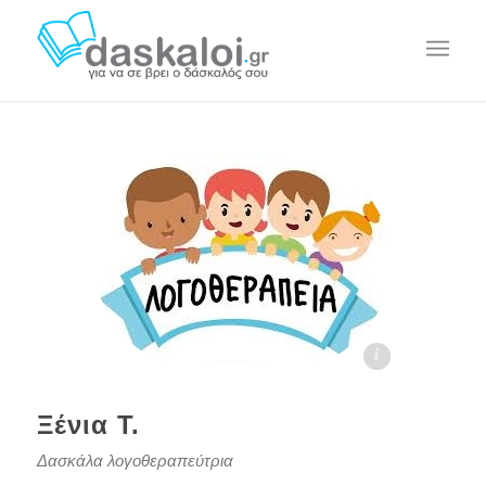
Ξένια Τ. daskaloi.gr
Ξένια Τ.
Δασκάλα λογοθεραπεύτρια