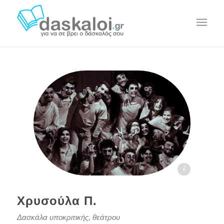
Χρυσούλα Π. daskaloi.gr
Χρυσούλα Π.
Δασκάλα υποκριτικής, θεάτρου