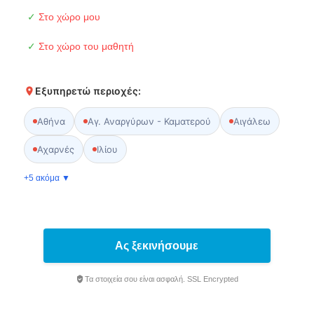
✓
Στο χώρο μου
✓
Στο χώρο του μαθητή
Εξυπηρετώ περιοχές:
Αθήνα
Αγ. Αναργύρων - Καματερού
Αιγάλεω
Αχαρνές
Ιλίου
+5 ακόμα ▼
Ας ξεκινήσουμε
Τα στοιχεία σου είναι ασφαλή. SSL Encrypted