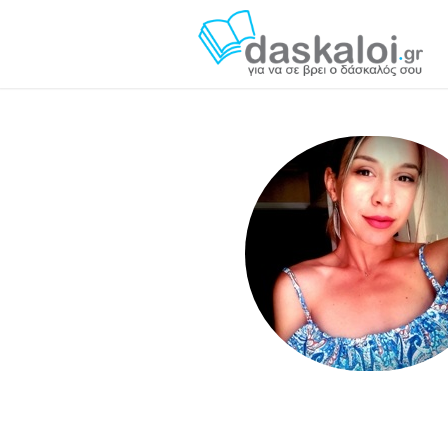
Χριστιάνα Λ. - daskalo