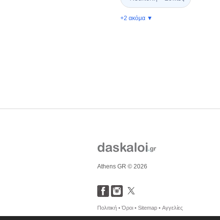
+2 ακόμα ▼
Athens GR © 2026
Πολιτική •
Όροι •
Sitemap •
Αγγελίες