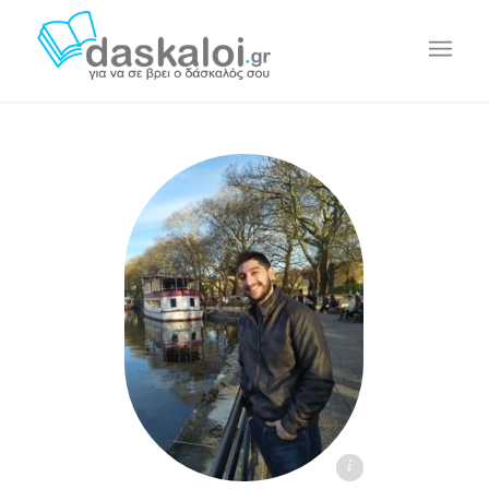
Χρυσοβαλάντης Λ. - daskaloi.gr