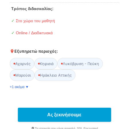
Τρόπος διδασκαλίας:
✓
Στο χώρο του μαθητή
✓
Online / Διαδικτυακά
Εξυπηρετώ περιοχές:
Αχαρνές
Κηφισιά
Λυκόβρυση - Πεύκη
Μαρούσι
Ηράκλειο Αττικής
+1 ακόμα ▼
Ας ξεκινήσουμε
Τα στοιχεία σου είναι ασφαλή. SSL Encrypted