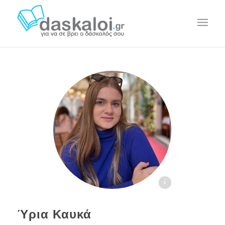
Ύρια Καυκά - daskaloi.gr
Ύρια Καυκά