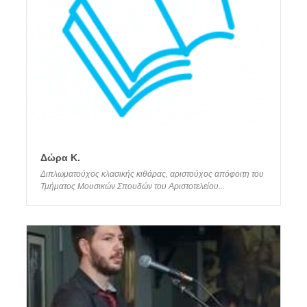
Δώρα Κ.
Διπλωματούχος κλασικής κιθάρας, αριστούχος απόφοιτη του
Τμήματος Μουσικών Σπουδών του Αριστοτελείου...