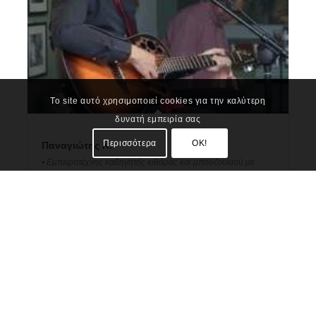
Το site αυτό χρησιμοποιεί cookies για την καλύτερη
δυνατή εμπειρία σας
Περισσότερα
OK!
Παναγιώτης Κ.
• Εμπειροτέχνης καθηγητής κιθάρας και μπουζουκιού με
πάνω από 10 χρόνια εμπειρίας σε λάιβ εμφανίσεις και
συναυλίε...