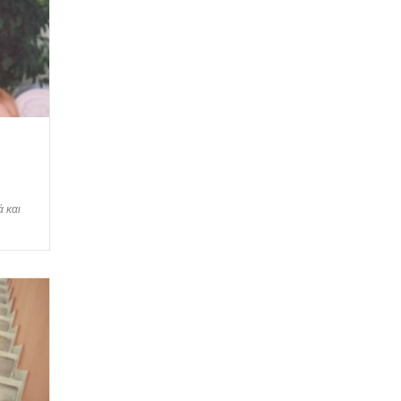
ά και