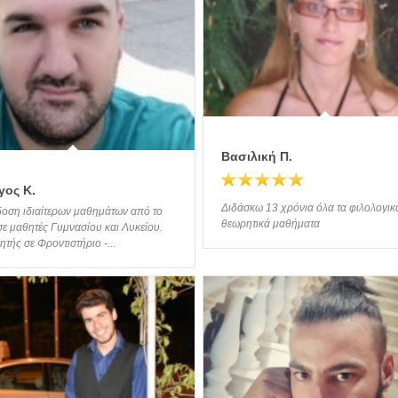
Βασιλική Π.
γος Κ.
Διδάσκω 13 χρόνια όλα τα φιλολογικ
οση ιδιαίτερων μαθημάτων από το
θεωρητικά μαθήματα
ε μαθητές Γυμνασίου και Λυκείου.
τής σε Φροντιστήριο -...