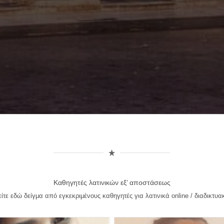
Καθηγητές λατινικών εξ’ αποστάσεως
είτε εδώ δείγμα από εγκεκριμένους καθηγητές για λατινικά online / διαδικτυα