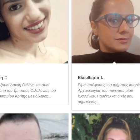
η Γ.
Ελευθερία Ι.
ομαι Δανάη Γαλάνη και είμαι
Είμαι απόφοιτος του τμήματος Ιστορί
οιτη του Τμήματος Φιλολογίας του
Αρχαιολογίας του πανεπιστημίου
στημίου Κρήτης με ειδίκευση...
Ιωαννίνων. Παρέχω και δικές μου
σημειώσεις...