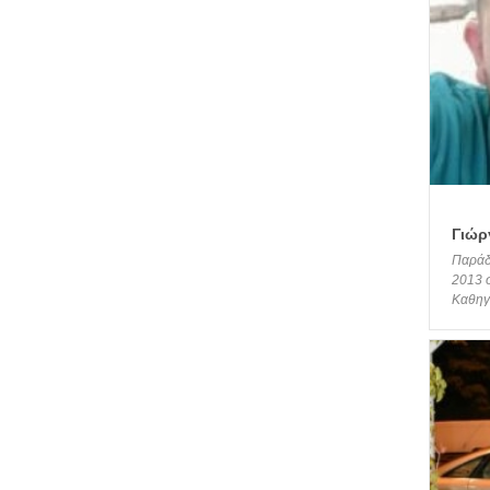
Γιώρ
Παράδ
2013 σ
Καθηγη