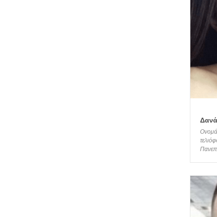
Δανά
Ονομάζ
τελιόφ
Πανεπι