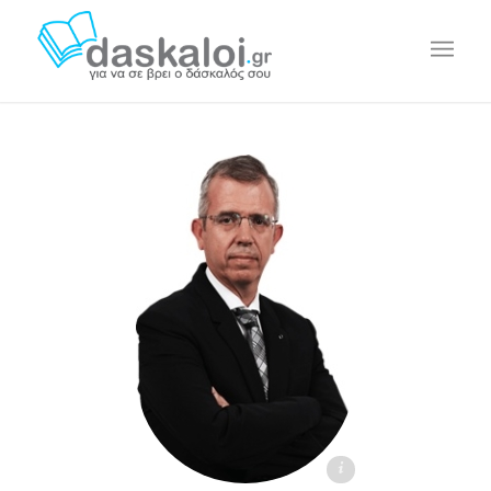
Κυριάκος Γεωργιάδης - daskaloi.gr