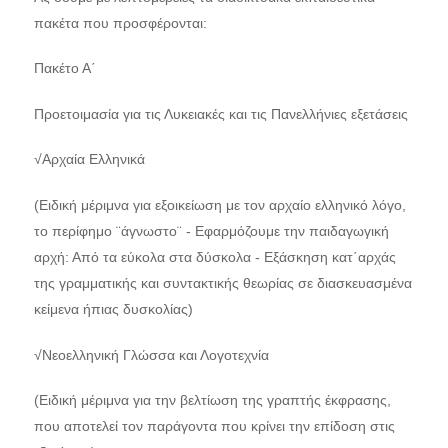
πακέτα που προσφέρονται:
Πακέτο Α΄
Προετοιμασία για τις Λυκειακές και τις Πανελλήνιες εξετάσεις
√Αρχαία Ελληνικά
(Ειδική μέριμνα για εξοικείωση με τον αρχαίο ελληνικό λόγο,
το περίφημο ¨άγνωστο¨ - Εφαρμόζουμε την παιδαγωγική
αρχή: Από τα εύκολα στα δύσκολα - Εξάσκηση κατ΄αρχάς
της γραμματικής και συντακτικής θεωρίας σε διασκευασμένα
κείμενα ήπιας δυσκολίας)
√Νεοελληνική Γλώσσα και Λογοτεχνία
(Ειδική μέριμνα για την βελτίωση της γραπτής έκφρασης,
που αποτελεί τον παράγοντα που κρίνει την επίδοση στις