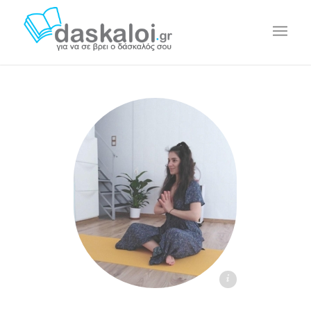
Angie P. daskaloi.gr