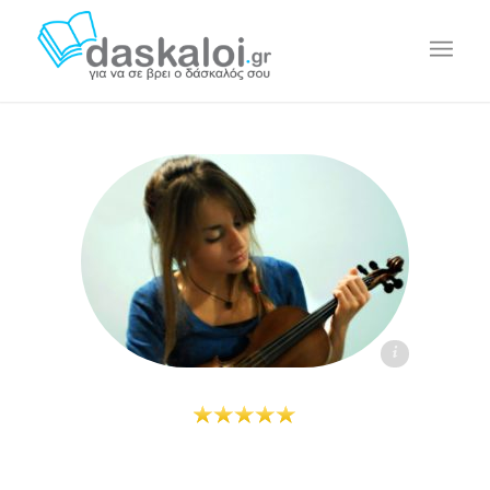
Άννα Γρυπάρη daskaloi.gr