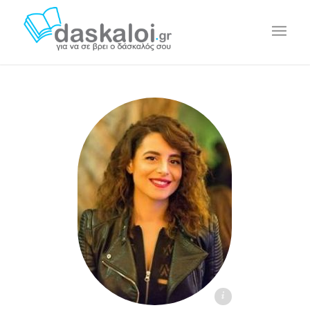
Αρετή Σαρή - daskaloi.gr