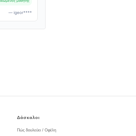
αιωμένος μαθητής
— igeor****
Δάσκαλοι
Πώς δουλεύει / Οφέλη