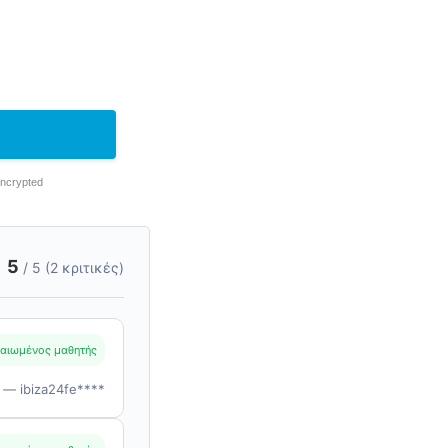
Encrypted
5
/ 5 (2 κριτικές)
αιωμένος μαθητής
— ibiza24fe****