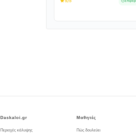
5
/5
Επιβεβ
Daskaloi.gr
Μαθητές
Περιοχές κάλυψης
Πώς δουλεύει