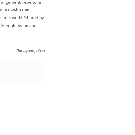
rrangement, repertoire,
set, as well as an
stract world (shared by
s through my unique
Προσφορές / ώρα