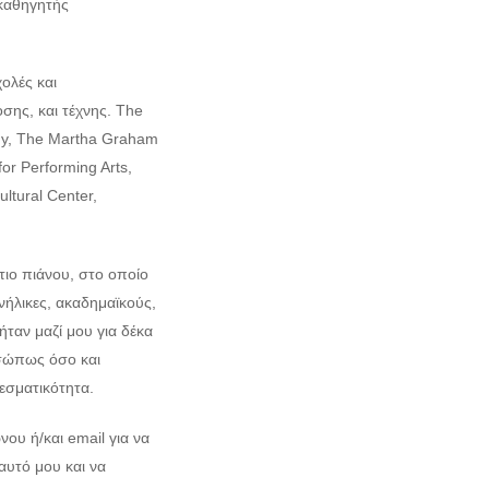
 καθηγητής
ολές και
σης, και τέχνης. The
any, The Martha Graham
r Performing Arts,
tural Center,
τιο πιάνου, στο οποίο
νήλικες, ακαδημαϊκούς,
ήταν μαζί μου για δέκα
οσώπως όσο και
εσματικότητα.
υ ή/και email για να
αυτό μου και να