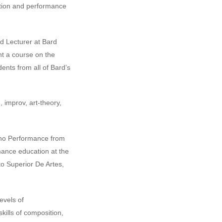
tion and performance
nd Lecturer at Bard
t a course on the
ents from all of Bard’s
, improv, art-theory,
iano Performance from
rmance education at the
to Superior De Artes,
evels of
ills of composition,