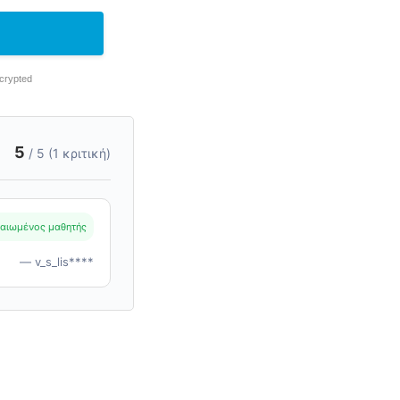
ncrypted
5
/ 5 (1 κριτική)
αιωμένος μαθητής
— v_s_lis****