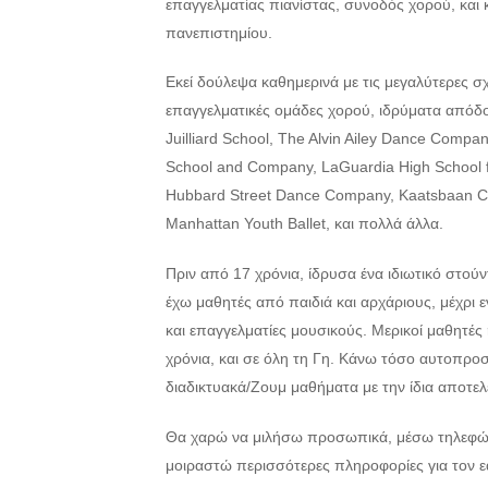
επαγγελματίας πιανίστας, συνοδός χορού, και
πανεπιστημίου.
Εκεί δούλεψα καθημερινά με τις μεγαλύτερες σχ
επαγγελματικές ομάδες χορού, ιδρύματα απόδο
Juilliard School, The Alvin Ailey Dance Comp
School and Company, LaGuardia High School fo
Hubbard Street Dance Company, Kaatsbaan Cul
Manhattan Youth Ballet, και πολλά άλλα.
Πριν από 17 χρόνια, ίδρυσα ένα ιδιωτικό στούν
έχω μαθητές από παιδιά και αρχάριους, μέχρι ε
και επαγγελματίες μουσικούς. Μερικοί μαθητές 
χρόνια, και σε όλη τη Γη. Κάνω τόσο αυτοπρ
διαδικτυακά/Ζουμ μαθήματα με την ίδια αποτελ
Θα χαρώ να μιλήσω προσωπικά, μέσω τηλεφώνο
μοιραστώ περισσότερες πληροφορίες για τον ε