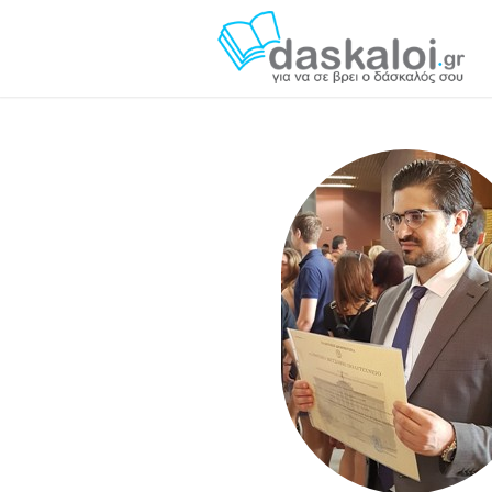
Διονύσης Σταματελάτος daskaloi.