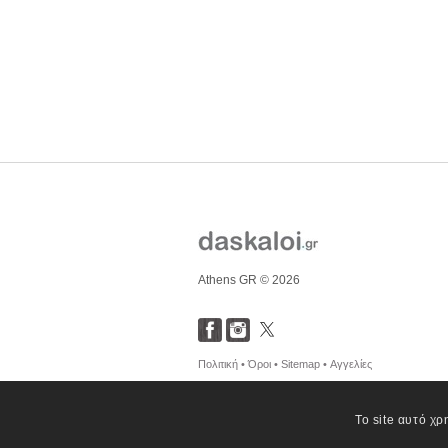
Athens GR © 2026
Πολιτική •
Όροι •
Sitemap •
Αγγελίες
Το site αυτό χρ