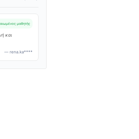
αιωμένος μαθητής
νή και
— rena.ka****