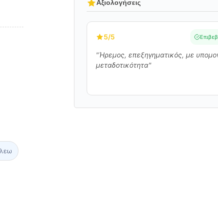
Αξιολογήσεις
5
/5
Επιβεβ
"Ήρεμος, επεξηγηματικός, με υπομο
μεταδοτικότητα"
άλεω