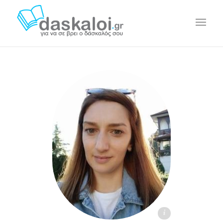
Dragana J. - daskaloi.gr