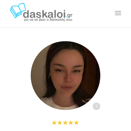
Έφη Ρ. daskaloi.gr