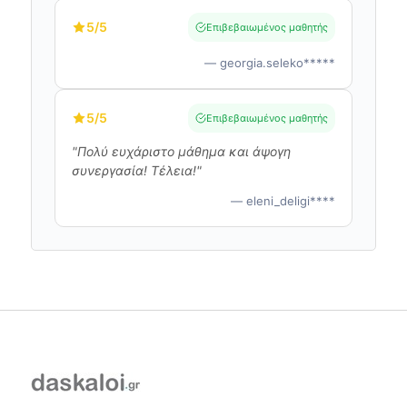
5
/5
Επιβεβαιωμένος μαθητής
— georgia.seleko*****
5
/5
Επιβεβαιωμένος μαθητής
"Πολύ ευχάριστο μάθημα και άψογη
συνεργασία! Τέλεια!"
— eleni_deligi****