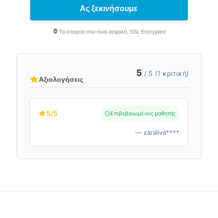
Ας ξεκινήσουμε
Τα στοιχεία σου είναι ασφαλή. SSL Encrypted
5
/ 5 (1 κριτική)
Αξιολογήσεις
5
/5
Επιβεβαιωμένος μαθητής
— xaraliva****