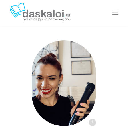
Μαρία Φιρλίγκου daskaloi.gr