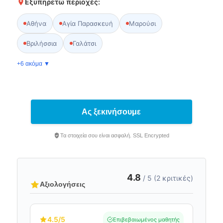
Εξυπηρετώ περιοχές:
Αθήνα
Αγία Παρασκευή
Μαρούσι
Βριλήσσια
Γαλάτσι
+6 ακόμα ▼
Ας ξεκινήσουμε
Τα στοιχεία σου είναι ασφαλή. SSL Encrypted
4.8
/ 5 (2 κριτικές)
Αξιολογήσεις
4.5
/5
Επιβεβαιωμένος μαθητής