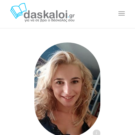
Γεωργία Α. daskaloi.gr