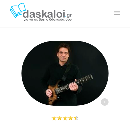
Κωνσταντίνος Δικάρος daskaloi.gr