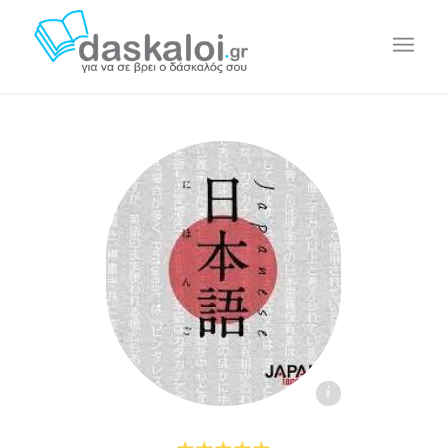
Μαρία Τ. - daskaloi.gr