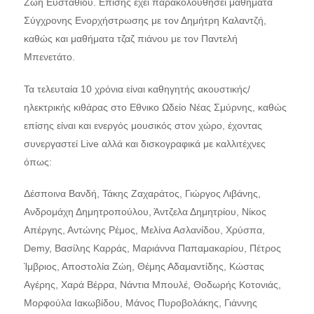
Ζωή Ευσταθίου. Επίσης έχει παρακολουθήσει μαθήματα
Σύγχρονης Ενορχήστρωσης με τον Δημήτρη Καλαντζή,
καθώς και μαθήματα τζαζ πιάνου με τον Παντελή
Μπενετάτο.
Τα τελευταία 10 χρόνια είναι καθηγητής ακουστικής/
ηλεκτρικής κιθάρας στο Εθνικο Ωδείο Νέας Σμύρνης, καθώς
επίσης είναι και ενεργός μουσικός στον χώρο, έχοντας
συνεργαστεί Live αλλά και δισκογραφικά με καλλιτέχνες
όπως:
Δέσποινα Βανδή, Τάκης Ζαχαράτος, Γιώργος Λιβάνης,
Ανδρομάχη Δημητροπούλου, Άντζελα Δημητρίου, Νίκος
Απέργης, Αντώνης Ρέμος, Μελίνα Ασλανίδου, Χρύσπα,
Demy, Βασίλης Καρράς, Μαριάννα Παπαμακαρίου, Πέτρος
Ίμβριος, Αποστολία Ζώη, Θέμης Αδαμαντίδης, Κώστας
Αγέρης, Χαρά Βέρρα, Νάντια Μπουλέ, Θοδωρής Κοτονιάς,
Μορφούλα Ιακωβίδου, Μάνος Πυροβολάκης, Γιάννης