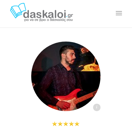
Παντελής Κλημής daskaloi.gr