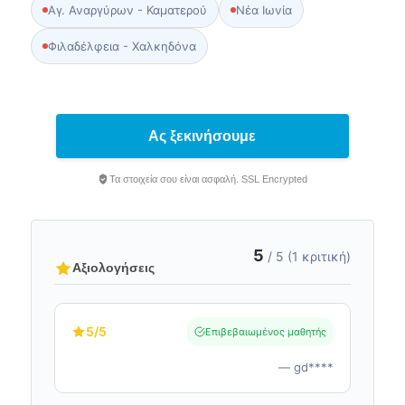
Αγ. Αναργύρων - Καματερού
Νέα Ιωνία
Φιλαδέλφεια - Χαλκηδόνα
Ας ξεκινήσουμε
Τα στοιχεία σου είναι ασφαλή. SSL Encrypted
5
/ 5 (1 κριτική)
Αξιολογήσεις
5
/5
Επιβεβαιωμένος μαθητής
— gd****