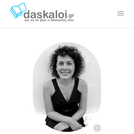
Μαρία Ράσκου - daskaloi.gr