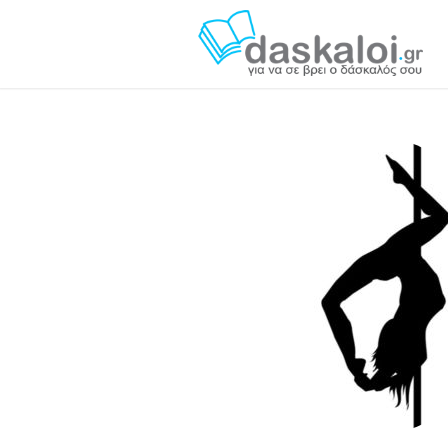
Σεμέλη Τριτάκη - daskaloi