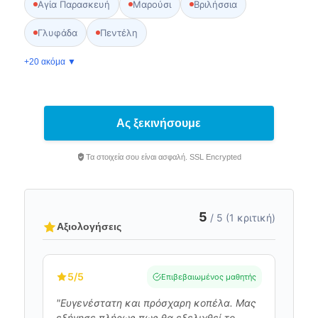
Αγία Παρασκευή
Μαρούσι
Βριλήσσια
Γλυφάδα
Πεντέλη
+20 ακόμα ▼
Ας ξεκινήσουμε
Τα στοιχεία σου είναι ασφαλή. SSL Encrypted
5
/ 5 (1 κριτική)
Αξιολογήσεις
5
/5
Επιβεβαιωμένος μαθητής
"Ευγενέστατη και πρόσχαρη κοπέλα. Μας
εξήγησε πλήρως πως θα εξελιχθεί το