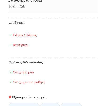
Δια ζώσης / από κοντά
10€ – 25€
Διδάσκω:
✓
Pilates / Πιλάτες
✓
Φωνητική
Τρόπος διδασκαλίας:
✓
Στο χώρο μου
✓
Στο χώρο του μαθητή
Εξυπηρετώ περιοχές: