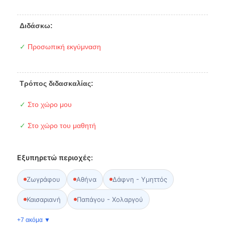
Διδάσκω:
✓
Προσωπική εκγύμναση
Τρόπος διδασκαλίας:
✓
Στο χώρο μου
✓
Στο χώρο του μαθητή
Εξυπηρετώ περιοχές:
Ζωγράφου
Αθήνα
Δάφνη - Υμηττός
Καισαριανή
Παπάγου - Χολαργού
+7 ακόμα ▼