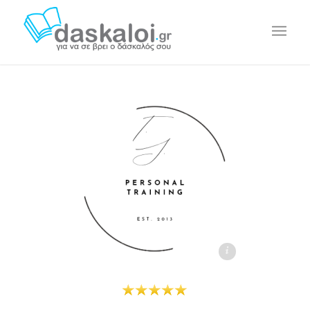
Τάσος Συλλαϊδής daskaloi.gr