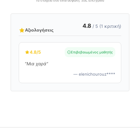
Τα στοιχεία σου είναι ασφαλή. SSL Encrypted
4.8
/ 5 (1 κριτική)
Αξιολογήσεις
4.8
/5
Επιβεβαιωμένος μαθητής
"Μια χαρά"
— elenichourouz****