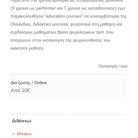
Περα απο την χρονια εμπειρια ως επαγγελματιας μουσικος
(9 χρονια ως performer και 7 χρονια ως εκπαιδευτικος) εχω
παρακολουθησει "education courses" σε κονσερβατοριο της
Ολλανδιας. Διδακτικα μοντελα, ψυχολογια στη μαθηση και
σχεδιασμος μαθηματων βασει ψυχολογικων τεστ που
στοχευουν στην κατανοηση της ψυχοσυνθεσης του
εκαστοτε μαθητη.
Προσφορές / ώρα
Δια ζώσης / Online
Από 10€
Διδάσκω:
✓
Μπάσο