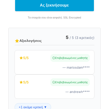
Ας ξεκινήσουμε
Τα στοιχεία σου είναι ασφαλή. SSL Encrypted
5
/ 5 (3 κριτικές)
Αξιολογήσεις
5
/5
Επιβεβαιωμένος μαθητής
— mariosdam****
5
/5
Επιβεβαιωμένος μαθητής
— andrewh****
+1 ακόμα κριτική ▼