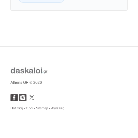
5
/5
Επιβεβαιωμένος μαθητής
"Η αύρα του, η ενέργεια"
— katherine****
Athens GR © 2026
Πολιτική •
Όροι •
Sitemap •
Αγγελίες