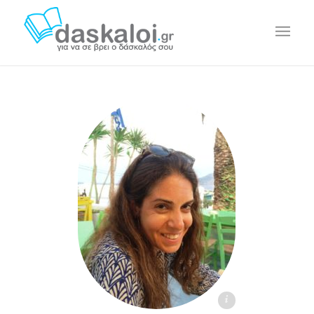
Δήμητρα Βαβουλιώτη - daskaloi.gr