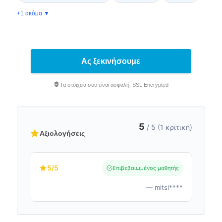
+1 ακόμα ▼
Ας ξεκινήσουμε
Τα στοιχεία σου είναι ασφαλή. SSL Encrypted
5
/ 5 (1 κριτική)
Αξιολογήσεις
5
/5
Επιβεβαιωμένος μαθητής
— mitsi****