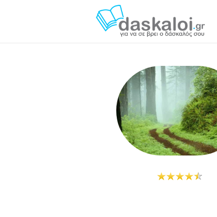
Ζήλη Μαστρογάλια - daskal